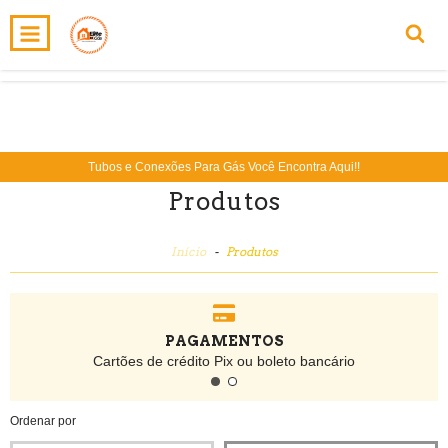
INÍCIO
PRODUTOS
CARRINHO
0
Tubos e Conexões Para Gás Você Encontra Aqui!!
Produtos
Início
-
Produtos
PAGAMENTOS
Cartões de crédito Pix ou boleto bancário
Ordenar por