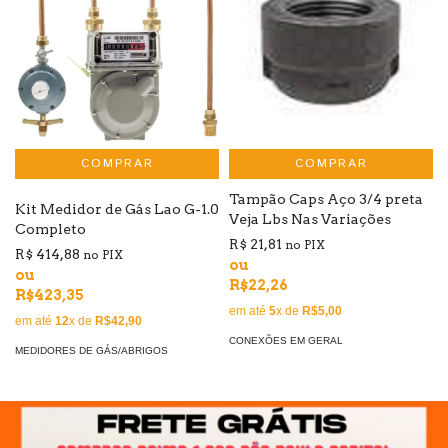
COMPRAR
Tampão Caps Aço 3/4 preta
Kit Medidor de Gás Lao G-1.0
Veja Lbs Nas Variações
Completo
R$ 21,81
no PIX
R$ 414,88
no PIX
ou
ou
R$22,26
R$423,35
em até
5
x de
R$5,00
em até
12
x de
R$42,90
CONEXÕES EM GERAL
MEDIDORES DE GÁS/ABRIGOS