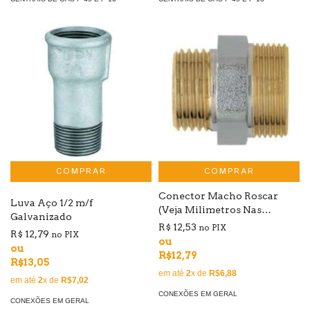
COMPRAR
Conector Macho Roscar
Luva Aço 1/2 m/f
(Veja Milimetros Nas
Galvanizado
Variações)
R$ 12,53
no PIX
R$ 12,79
no PIX
ou
ou
R$12,79
R$13,05
em até
2
x de
R$6,88
em até
2
x de
R$7,02
CONEXÕES EM GERAL
CONEXÕES EM GERAL