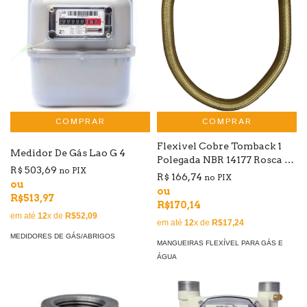
COMPRAR
Flexivel Cobre Tomback 1
Medidor De Gás Lao G 4
Polegada NBR 14177 Rosca 1¨
R$ 503,69
no PIX
Fêmea Giratória x 1¨ Macho
R$ 166,74
no PIX
ou
Fixo (Veja Tamanhos Nas
ou
R$513,97
Variações)
R$170,14
em até
12
x de
R$52,09
em até
12
x de
R$17,24
MEDIDORES DE GÁS/ABRIGOS
MANGUEIRAS FLEXÍVEL PARA GÁS E
ÁGUA