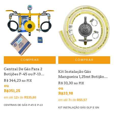
COMPRAR
Central De Gás Para 2
Kit Instalação Gás
Botijões P-45 ou P-13
Mangueira 1,25mt Botijão
Regulador Baixa Pressão
R$ 344,23
no PIX
GLP 13Kg - Formagás
R$ 33,30
no PIX
ou
ou
R$351,25
R$33,98
em até
12
x de
R$35,60
em até
7
x de
R$5,57
CENTRAIS DE GÁS P-45 E P-13
KIT INSTALAÇÃO GÁS GLP E GN