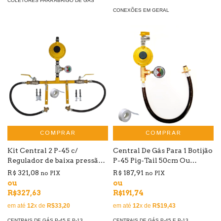
COLETORES PARA ABRIGO DE GÁS
CONEXÕES EM GERAL
COMPRAR
COMPRAR
Kit Central 2 P-45 c/
Central De Gás Para 1 Botijão
Regulador de baixa pressão
P-45 Pig-Tail 50cm Ou
com valv. alavanca
1,00mt 12kg/h C/manômetro
R$ 321,08
R$ 187,91
no PIX
no PIX
ou
ou
R$327,63
R$191,74
em até
12
x de
R$33,20
em até
12
x de
R$19,43
CENTRAIS DE GÁS P-45 E P-13
CENTRAIS DE GÁS P-45 E P-13