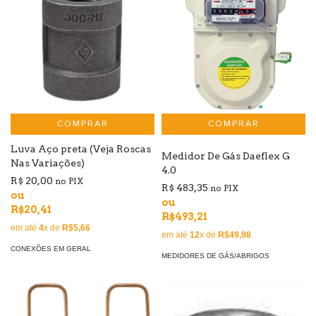
COMPRAR
Luva Aço preta (Veja Roscas
Medidor De Gás Daeflex G
Nas Variações)
4.0
R$ 20,00
no PIX
R$ 483,35
no PIX
ou
ou
R$20,41
R$493,21
em até
4
x de
R$5,66
em até
12
x de
R$49,98
CONEXÕES EM GERAL
MEDIDORES DE GÁS/ABRIGOS