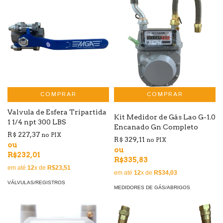
COMPRAR
Valvula de Esfera Tripartida
Kit Medidor de Gás Lao G-1.0
1 1/4 npt 300 LBS
Encanado Gn Completo
R$ 227,37
no PIX
R$ 329,11
no PIX
ou
ou
R$232,01
R$335,83
em até
12
x de
R$23,51
em até
12
x de
R$34,03
VÁLVULAS/REGISTROS
MEDIDORES DE GÁS/ABRIGOS