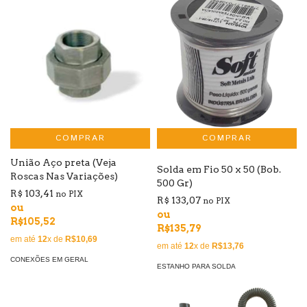
COMPRAR
União Aço preta (Veja
Solda em Fio 50 x 50 (Bob.
Roscas Nas Variações)
500 Gr)
R$ 103,41
no PIX
R$ 133,07
no PIX
ou
ou
R$105,52
R$135,79
em até
12
x de
R$10,69
em até
12
x de
R$13,76
CONEXÕES EM GERAL
ESTANHO PARA SOLDA