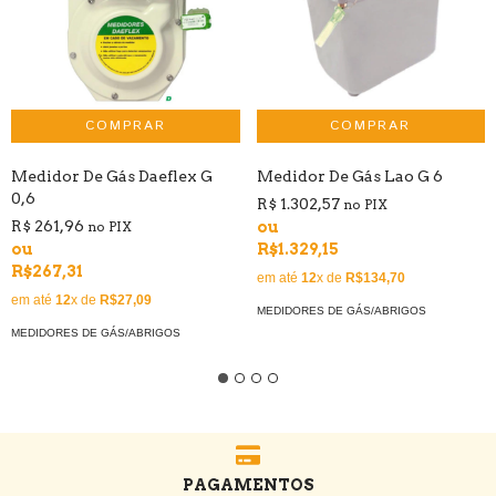
Medidor De Gás Daeflex G
Medidor De Gás Lao G 6
0,6
R$ 1.302,57
no PIX
R$ 261,96
ou
no PIX
ou
R$1.329,15
R$267,31
em até
12
x de
R$134,70
em até
12
x de
R$27,09
MEDIDORES DE GÁS/ABRIGOS
MEDIDORES DE GÁS/ABRIGOS
PAGAMENTOS