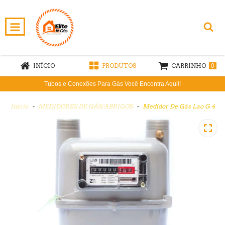
INÍCIO
PRODUTOS
CARRINHO
0
Tubos e Conexões Para Gás Você Encontra Aqui!!
Início
-
MEDIDORES DE GÁS/ABRIGOS
-
Medidor De Gás Lao G 4